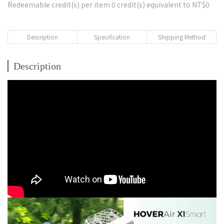
Redeemable credit(s) per item
0
credit(s) equivalent to
NT$0
Description
Specification
Shipping Method
Description