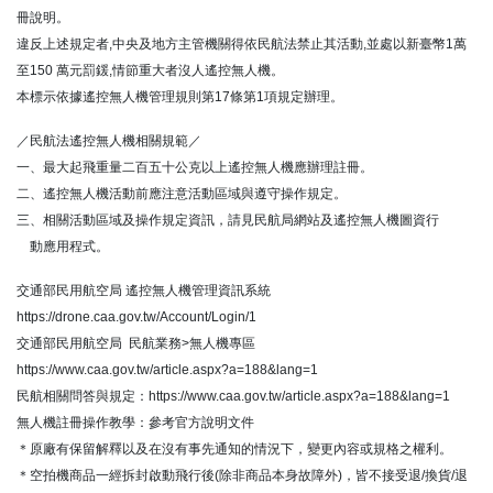
冊說明。
違反上述規定者,中央及地方主管機關得依民航法禁止其活動,並處以新臺幣1萬
至150 萬元罰鍰,情節重大者沒人遙控無人機。
本標示依據遙控無人機管理規則第17條第1項規定辦理。
／民航法遙控無人機相關規範／
一、最大起飛重量二百五十公克以上遙控無人機應辦理註冊。
二、遙控無人機活動前應注意活動區域與遵守操作規定。
三、相關活動區域及操作規定資訊，請見民航局網站及遙控無人機圖資行
動應用程式。
交通部民用航空局 遙控無人機管理資訊系統
https://drone.caa.gov.tw/Account/Login/1
交通部民用航空局 民航業務>無人機專區
https://www.caa.gov.tw/article.aspx?a=188&lang=1
民航相關問答與規定：https://www.caa.gov.tw/article.aspx?a=188&lang=1
無人機註冊操作教學：參考官方說明文件
＊原廠有保留解釋以及在沒有事先通知的情況下，變更內容或規格之權利。
＊空拍機商品一經拆封啟動飛行後(除非商品本身故障外)，皆不接受退/換貨/退