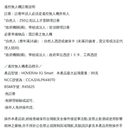
遙控無人機註冊說明
註冊：註冊申請人必須是遙控無人機所有人
*自然人：250公克以上才需辦理註冊
*政府機關(構)、學校或法人：皆須辦理註冊
必要準備物品：需註冊之無人機
*自然人（應年滿16歲）：自然人憑證或健保卡 (未滿20歲者，需父母或法定代
理人陪同)
*政府機關(構)、學校或法人：政府單位憑證ＩＣ卡、工商憑證
／遙控無人機產品標示／
產品型號：HOVERAir X1 Smart 本產品最大起飛重量：99克
NCC證號為：CCAJ24LP6440T0
BSMI字號 : R45625
‧免註冊
‧免辦理檢驗或認可。
‧操作人免持操作證。
操作本產品前,經檢查確保符合飛航安全條件後從事活動,並禁止飲酒或使用影響
精神之藥物,亦不得於公告禁止或限制區域飛航,其餘請詳參見本產品所附操作手