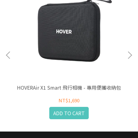
HOVERAir X1 Smart 飛行相機 - 專用便攜收納包
HO
NT$1,690
ADD TO CART