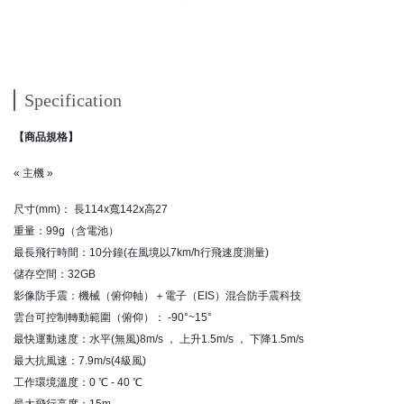
Specification
【商品規格】
« 主機 »
尺寸(mm)： 長114x寬142x高27
重量：99g（含電池）
最長飛行時間：10分鐘(在風境以7km/h行飛速度測量)
儲存空間：32GB
影像防手震：機械（俯仰軸）＋電子（EIS）混合防手震科技
雲台可控制轉動範圍（俯仰）： -90°~15°
最快運動速度：水平(無風)8m/s ， 上升1.5m/s ， 下降1.5m/s
最大抗風速：7.9m/s(4級風)
工作環境溫度：0 ℃ - 40 ℃
最大飛行高度：15m